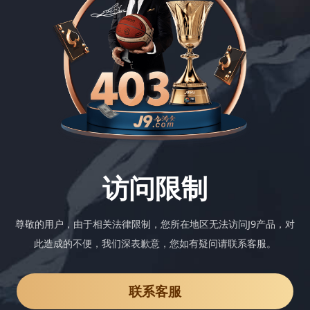
访问限制
尊敬的用户，由于相关法律限制，您所在地区无法访问J9产品，对
此造成的不便，我们深表歉意，您如有疑问请联系客服。
联系客服