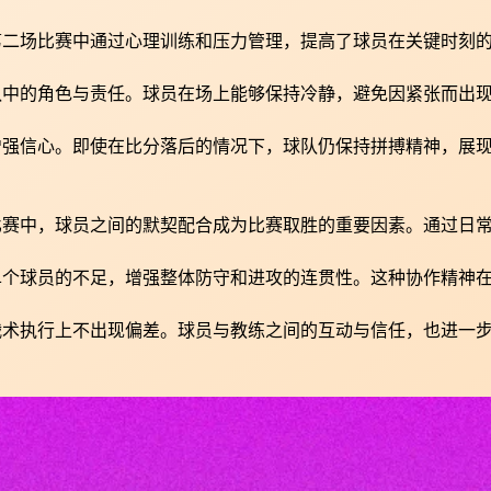
第二场比赛中通过心理训练和压力管理，提高了球员在关键时刻
队中的角色与责任。球员在场上能够保持冷静，避免因紧张而出
增强信心。即使在比分落后的情况下，球队仍保持拼搏精神，展
比赛中，球员之间的默契配合成为比赛取胜的重要因素。通过日
单个球员的不足，增强整体防守和进攻的连贯性。这种协作精神
战术执行上不出现偏差。球员与教练之间的互动与信任，也进一