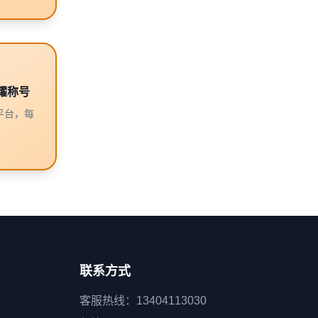
耀称号
平台，每
联系方式
客服热线：13404113030