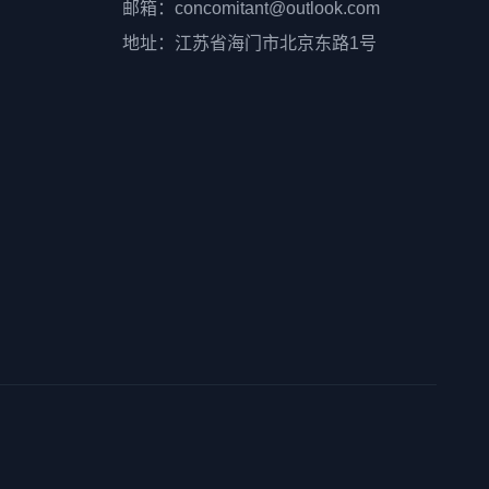
邮箱：concomitant@outlook.com
地址：江苏省海门市北京东路1号