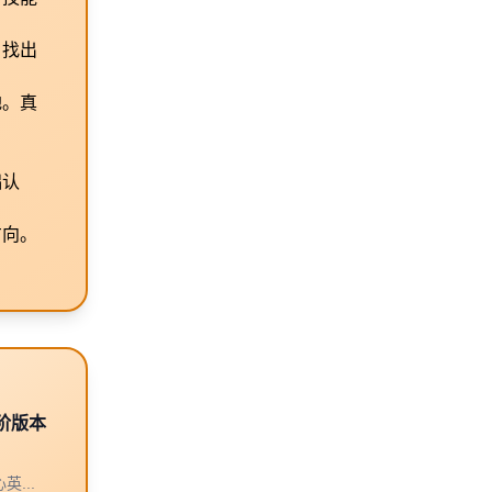
，找出
地。真
础认
方向。
阶版本
...