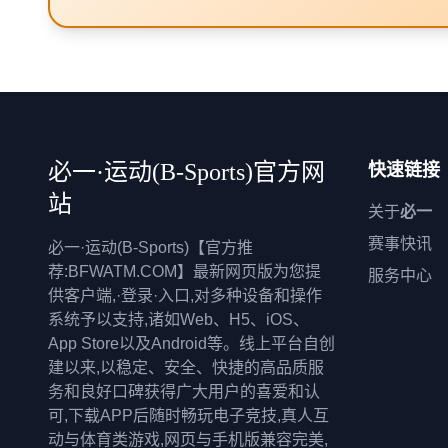
必一·运动(B-Sports)官方网
快速链接
站
关于
必一
赛事快讯
必一·运动(B-Sports)【官方推
荐:BFWATM.COM】最新网页版为您提
服务中心
供客户端,·登录·入口,对多种设备和操作
系统予以支持,诸如Web、H5、iOS、
App Store以及Android等。线上平台自创
建以来,以稳定、安全、快捷的高品质服
务和良好口碑获得广大用户的喜爱和认
可,下载APP后随时畅玩电子竞技,真人互
动与体育类游戏,网页与手机版兼容完美,