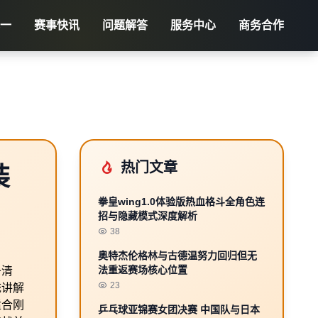
一
赛事快讯
问题解答
服务中心
商务合作
热门文章
装
拳皇wing1.0体验版热血格斗全角色连
招与隐藏模式深度解析
38
奥特杰伦格林与古德温努力回归但无
法重返赛场核心位置
条清
23
统讲解
适合刚
乒乓球亚锦赛女团决赛 中国队与日本