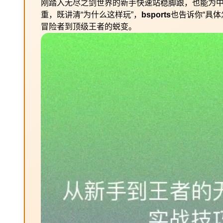
刚踏入无尽之剑世界的新手快速站稳脚跟，也能为
重，既讲清“为什么这样玩”，
bsports
也告诉你“具
冒险者到顶级王者的蜕变。