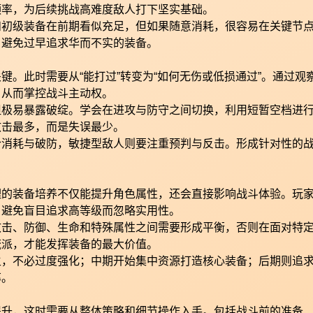
频率，为后续挑战高难度敌人打下坚实基础。
和初级装备在前期看似充足，但如果随意消耗，很容易在关键节
，避免过早追求华而不实的装备。
。此时需要从“能打过”转变为“如何无伤或低损通过”。通过观
，从而掌控战斗主动权。
但极易暴露破绽。学会在进攻与防守之间切换，利用短暂空档进
攻击最多，而是失误最少。
合消耗与破防，敏捷型敌人则要注重预判与反击。形成针对性的
理的装备培养不仅能提升角色属性，还会直接影响战斗体验。玩
，避免盲目追求高等级而忽略实用性。
攻击、防御、生命和特殊属性之间需要形成平衡，否则在面对特
流派，才能发挥装备的最大价值。
主，不必过度强化；中期开始集中资源打造核心装备；后期则追
率。
提升，这时需要从整体策略和细节操作入手。包括战斗前的准备