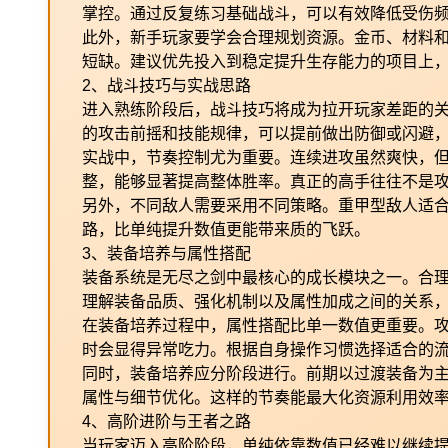
掌控。通过反复练习基础战斗，可以有效降低受伤
此外，新手玩家要学会合理规划资源。金币、材料
短缺。建议优先投入到稳定提升生存能力的项目上
2、战斗技巧与实战思路
进入熟练阶段后，战斗技巧将成为拉开玩家差距的关键
的攻击前摇和技能规律，可以提前做出防御或闪避
实战中，节奏控制尤为重要。连续进攻虽然爽快，
整，能够显著提高整体胜率。真正的高手往往不是
另外，不同敌人需要采用不同策略。重甲型敌人适
路，比单纯提升数值更能带来质的飞跃。
3、装备培养与属性搭配
装备系统是无尽之剑中最核心的成长模块之一。合
理解装备品质、强化机制以及属性加成之间的关系
在装备培养过程中，属性搭配比单一数值更重要。
时会显得异常吃力。根据自身操作习惯选择适合的
同时，装备培养应分阶段进行。前期以过渡装备为
属性与细节优化。这样的节奏能最大化资源利用效
4、高阶进阶与王者之路
当玩家迈入高阶阶段，单纯依靠数值已经难以继续