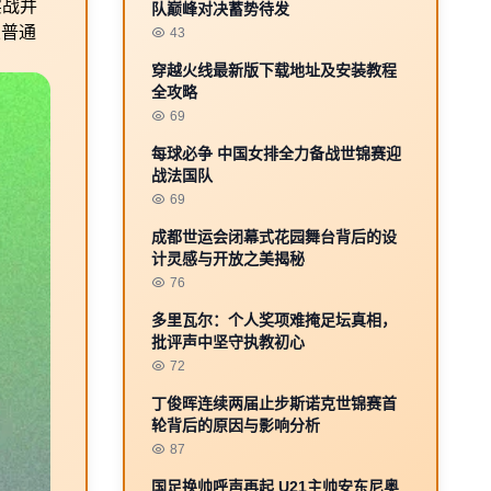
实战并
队巅峰对决蓄势待发
从普通
43
穿越火线最新版下载地址及安装教程
全攻略
69
每球必争 中国女排全力备战世锦赛迎
战法国队
69
成都世运会闭幕式花园舞台背后的设
计灵感与开放之美揭秘
76
多里瓦尔：个人奖项难掩足坛真相，
批评声中坚守执教初心
72
丁俊晖连续两届止步斯诺克世锦赛首
轮背后的原因与影响分析
87
国足换帅呼声再起 U21主帅安东尼奥