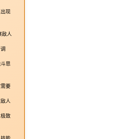
点出现
察敌人
行调
战斗思
家需要
定敌人
求极致
、技能